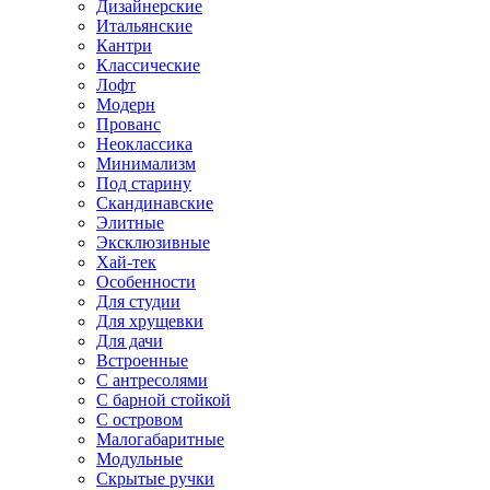
Дизайнерские
Итальянские
Кантри
Классические
Лофт
Модерн
Прованс
Неоклассика
Минимализм
Под старину
Скандинавские
Элитные
Эксклюзивные
Хай-тек
Особенности
Для студии
Для хрущевки
Для дачи
Встроенные
С антресолями
С барной стойкой
С островом
Малогабаритные
Модульные
Скрытые ручки