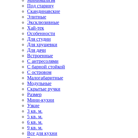
Минимализм
Под старину
Скандинавские
Элитные
Эксклюзивные
Хай-тек
Особенности
Для студии
Для хрущевки
Для дачи
Встроенные
С антресолями
С барной стойкой
С островом
Малогабаритные
Модульные
Скрытые ручки
Размер
Мини-кухни
Узкие
3 кв. м.
5 кв. м.
6 кв. м.
9 кв. м.
Все для кухни