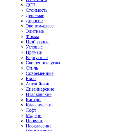
ДСП
Стоимость
Дешевые
Дорогие
Эконом-класс
Элитные
Форма
П-образные
Угловые
Прямые
Радиусные
Скошенные углы
Стиль
Современные
Евро
Английские
Дизайнерские
Итальянские
Кантри
Классические
Лофт
Модерн
Прованс
Неоклассика