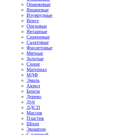
Оранжевые
Вишневые
Изумрудные
Венге
Ореховые
Янтарные
Сиреневые
Салатовые
Фиолетовые
Мятные
Золотые
Синие
Материал
МДФ
Эмаль
Акрил
Береза
Дерево
Дуб
ЛДСП
Массив
Пластик
Шпон
Экошпон
С патиной