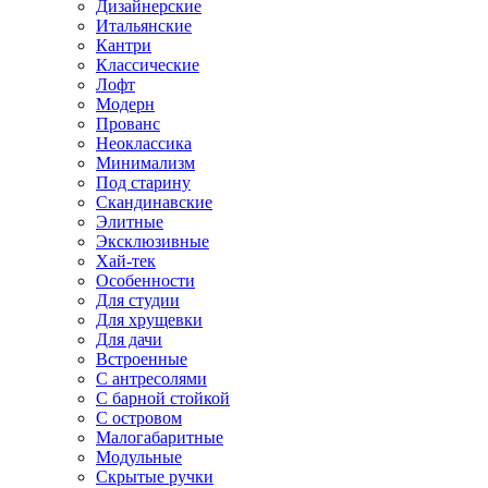
Дизайнерские
Итальянские
Кантри
Классические
Лофт
Модерн
Прованс
Неоклассика
Минимализм
Под старину
Скандинавские
Элитные
Эксклюзивные
Хай-тек
Особенности
Для студии
Для хрущевки
Для дачи
Встроенные
С антресолями
С барной стойкой
С островом
Малогабаритные
Модульные
Скрытые ручки