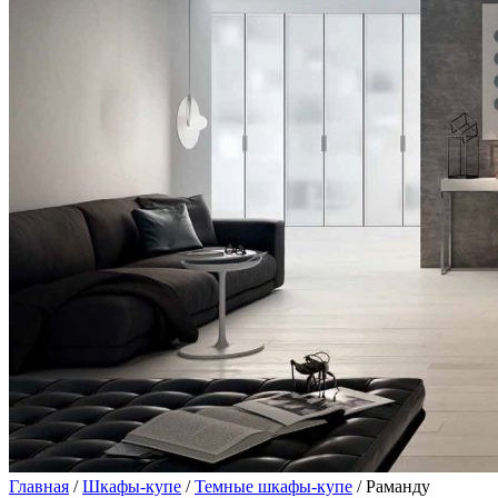
Главная
/
Шкафы-купе
/
Темные шкафы-купе
/ Раманду