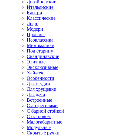
Дизайнерские
Итальянские
Кантри
Классические
Лофт
Модерн
Прованс
Неоклассика
Минимализм
Под старину
Скандинавские
Элитные
Эксклюзивные
Хай-тек
Особенности
Для студии
Для хрущевки
Для дачи
Встроенные
С антресолями
С барной стойкой
С островом
Малогабаритные
Модульные
Скрытые ручки