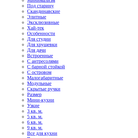
Минимализм
Под старину
Скандинавские
Элитные
Эксклюзивные
Хай-тек
Особенности
Для студии
Для хрущевки
Для дачи
Встроенные
С антресолями
С барной стойкой
С островом
Малогабаритные
Модульные
Скрытые ручки
Размер
Мини-кухни
Узкие
3 кв. м.
5 кв. м.
6 кв. м.
9 кв. м.
Все для кухни