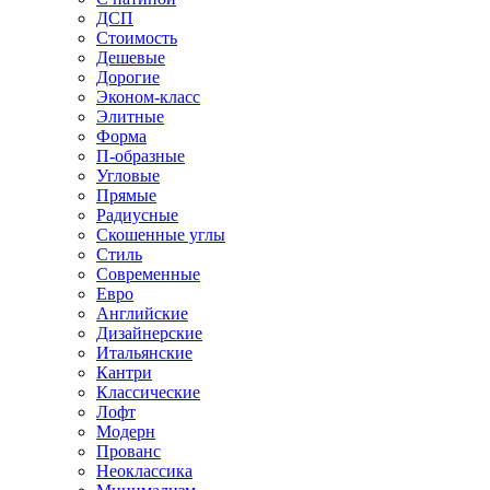
ДСП
Стоимость
Дешевые
Дорогие
Эконом-класс
Элитные
Форма
П-образные
Угловые
Прямые
Радиусные
Скошенные углы
Стиль
Современные
Евро
Английские
Дизайнерские
Итальянские
Кантри
Классические
Лофт
Модерн
Прованс
Неоклассика