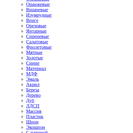
Оранжевые
Вишневые
Изумрудные
Венге
Ореховые
Янтарные
Сиреневые
Салатовые
Фиолетовые
Мятные
Золотые
Синие
Материал
МДФ
Эмаль
Акрил
Береза
Дерево
Дуб
ЛДСП
Массив
Пластик
Шпон
Экошпон
С патиной