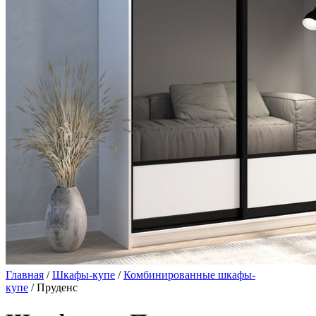
Главная
/
Шкафы-купе
/
Комбинированные шкафы-
купе
/ Пруденс