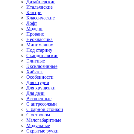
Дизайнерские
Итальянские
Кантри
Классические
Лофт
Модерн
Прованс
Неоклассика
Минимализм
Под старину
Скандинавские
Элитные
Эксклюзивные
Хай-тек
Особенности
Для студии
Для хрущевки
Для дачи
Встроенные
С антресолями
С барной стойкой
С островом
Малогабаритные
Модульные
Скрытые ручки