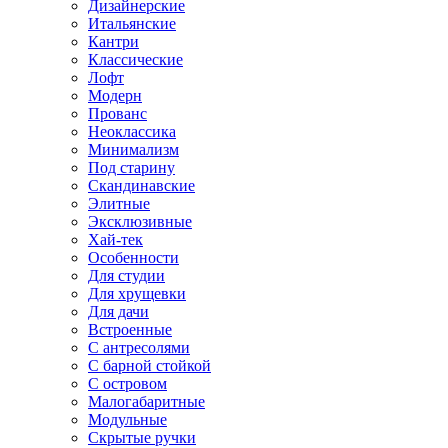
Дизайнерские
Итальянские
Кантри
Классические
Лофт
Модерн
Прованс
Неоклассика
Минимализм
Под старину
Скандинавские
Элитные
Эксклюзивные
Хай-тек
Особенности
Для студии
Для хрущевки
Для дачи
Встроенные
С антресолями
С барной стойкой
С островом
Малогабаритные
Модульные
Скрытые ручки