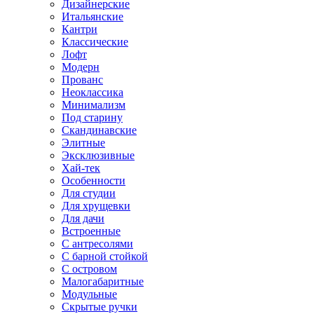
Дизайнерские
Итальянские
Кантри
Классические
Лофт
Модерн
Прованс
Неоклассика
Минимализм
Под старину
Скандинавские
Элитные
Эксклюзивные
Хай-тек
Особенности
Для студии
Для хрущевки
Для дачи
Встроенные
С антресолями
С барной стойкой
С островом
Малогабаритные
Модульные
Скрытые ручки