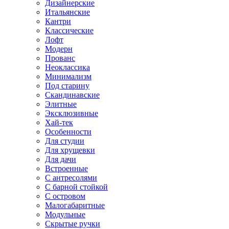
Дизайнерские
Итальянские
Кантри
Классические
Лофт
Модерн
Прованс
Неоклассика
Минимализм
Под старину
Скандинавские
Элитные
Эксклюзивные
Хай-тек
Особенности
Для студии
Для хрущевки
Для дачи
Встроенные
С антресолями
С барной стойкой
С островом
Малогабаритные
Модульные
Скрытые ручки