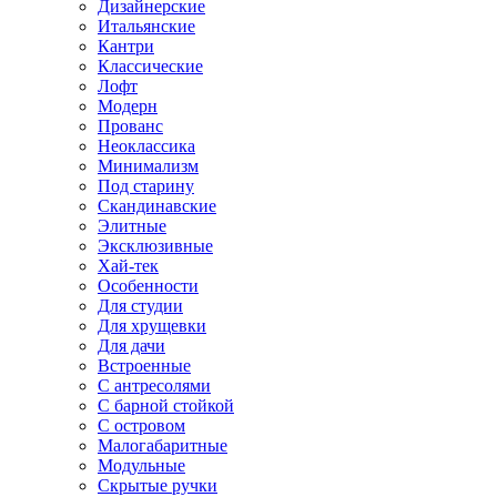
Дизайнерские
Итальянские
Кантри
Классические
Лофт
Модерн
Прованс
Неоклассика
Минимализм
Под старину
Скандинавские
Элитные
Эксклюзивные
Хай-тек
Особенности
Для студии
Для хрущевки
Для дачи
Встроенные
С антресолями
С барной стойкой
С островом
Малогабаритные
Модульные
Скрытые ручки