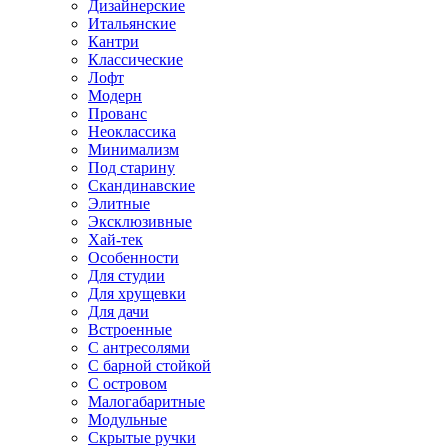
Дизайнерские
Итальянские
Кантри
Классические
Лофт
Модерн
Прованс
Неоклассика
Минимализм
Под старину
Скандинавские
Элитные
Эксклюзивные
Хай-тек
Особенности
Для студии
Для хрущевки
Для дачи
Встроенные
С антресолями
С барной стойкой
С островом
Малогабаритные
Модульные
Скрытые ручки