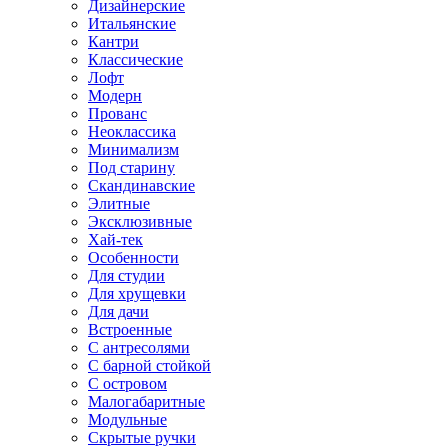
Дизайнерские
Итальянские
Кантри
Классические
Лофт
Модерн
Прованс
Неоклассика
Минимализм
Под старину
Скандинавские
Элитные
Эксклюзивные
Хай-тек
Особенности
Для студии
Для хрущевки
Для дачи
Встроенные
С антресолями
С барной стойкой
С островом
Малогабаритные
Модульные
Скрытые ручки