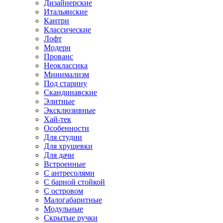
Дизайнерские
Итальянские
Кантри
Классические
Лофт
Модерн
Прованс
Неоклассика
Минимализм
Под старину
Скандинавские
Элитные
Эксклюзивные
Хай-тек
Особенности
Для студии
Для хрущевки
Для дачи
Встроенные
С антресолями
С барной стойкой
С островом
Малогабаритные
Модульные
Скрытые ручки