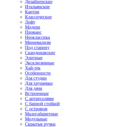
Дизайнерские
Итальянские
Кантри
Классические
Лофт
Модерн
Прованс
Неоклассика
Минимализм
Под старину
Скандинавские
Элитные
Эксклюзивные
Хай-тек
Особенности
Для студии
Для хрущевки
Для дачи
Встроенные
С антресолями
С барной стойкой
С островом
Малогабаритные
Модульные
Скрытые ручки