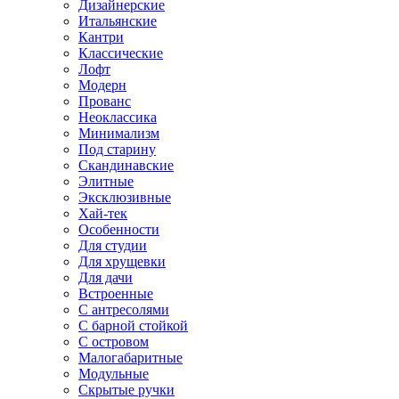
Дизайнерские
Итальянские
Кантри
Классические
Лофт
Модерн
Прованс
Неоклассика
Минимализм
Под старину
Скандинавские
Элитные
Эксклюзивные
Хай-тек
Особенности
Для студии
Для хрущевки
Для дачи
Встроенные
С антресолями
С барной стойкой
С островом
Малогабаритные
Модульные
Скрытые ручки