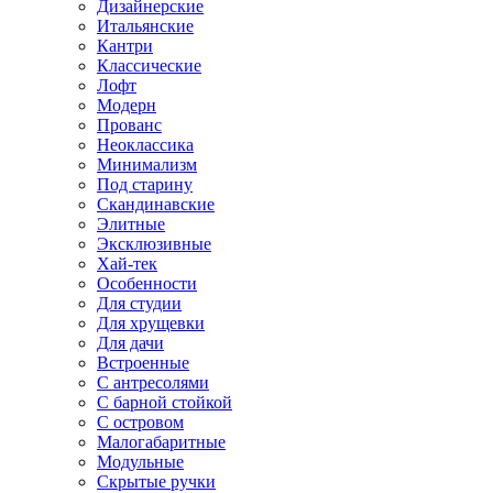
Дизайнерские
Итальянские
Кантри
Классические
Лофт
Модерн
Прованс
Неоклассика
Минимализм
Под старину
Скандинавские
Элитные
Эксклюзивные
Хай-тек
Особенности
Для студии
Для хрущевки
Для дачи
Встроенные
С антресолями
С барной стойкой
С островом
Малогабаритные
Модульные
Скрытые ручки