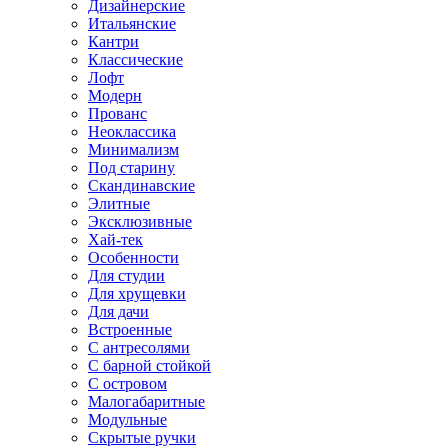
Дизайнерские
Итальянские
Кантри
Классические
Лофт
Модерн
Прованс
Неоклассика
Минимализм
Под старину
Скандинавские
Элитные
Эксклюзивные
Хай-тек
Особенности
Для студии
Для хрущевки
Для дачи
Встроенные
С антресолями
С барной стойкой
С островом
Малогабаритные
Модульные
Скрытые ручки