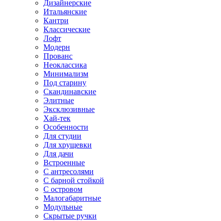
Дизайнерские
Итальянские
Кантри
Классические
Лофт
Модерн
Прованс
Неоклассика
Минимализм
Под старину
Скандинавские
Элитные
Эксклюзивные
Хай-тек
Особенности
Для студии
Для хрущевки
Для дачи
Встроенные
С антресолями
С барной стойкой
С островом
Малогабаритные
Модульные
Скрытые ручки