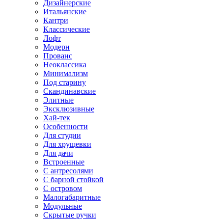
Дизайнерские
Итальянские
Кантри
Классические
Лофт
Модерн
Прованс
Неоклассика
Минимализм
Под старину
Скандинавские
Элитные
Эксклюзивные
Хай-тек
Особенности
Для студии
Для хрущевки
Для дачи
Встроенные
С антресолями
С барной стойкой
С островом
Малогабаритные
Модульные
Скрытые ручки