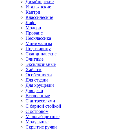
Дизайнерские
Итальянские
Кантри
Классические
Лофт
Модерн
Прованс
Неоклассика
Минимализм
Под старину
Скандинавские
Элитные
Эксклюзивные
Хай-тек
Особенности
Для студии
Для хрущевки
Для дачи
Встроенные
С антресолями
С барной стойкой
С островом
Малогабаритные
Модульные
Скрытые ручки