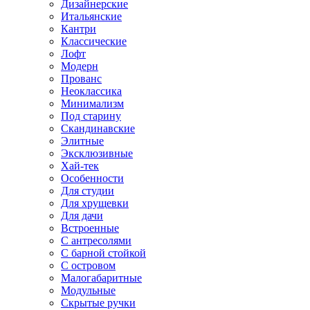
Дизайнерские
Итальянские
Кантри
Классические
Лофт
Модерн
Прованс
Неоклассика
Минимализм
Под старину
Скандинавские
Элитные
Эксклюзивные
Хай-тек
Особенности
Для студии
Для хрущевки
Для дачи
Встроенные
С антресолями
С барной стойкой
С островом
Малогабаритные
Модульные
Скрытые ручки