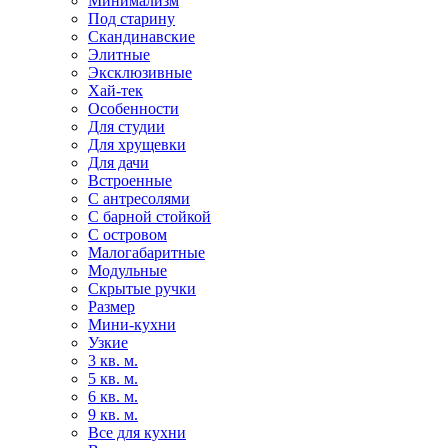
Минимализм
Под старину
Скандинавские
Элитные
Эксклюзивные
Хай-тек
Особенности
Для студии
Для хрущевки
Для дачи
Встроенные
С антресолями
С барной стойкой
С островом
Малогабаритные
Модульные
Скрытые ручки
Размер
Мини-кухни
Узкие
3 кв. м.
5 кв. м.
6 кв. м.
9 кв. м.
Все для кухни