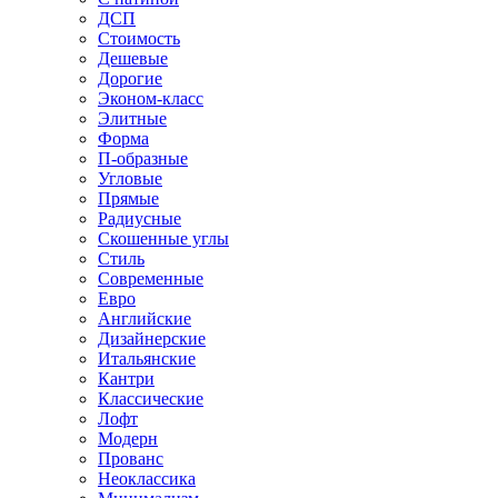
ДСП
Стоимость
Дешевые
Дорогие
Эконом-класс
Элитные
Форма
П-образные
Угловые
Прямые
Радиусные
Скошенные углы
Стиль
Современные
Евро
Английские
Дизайнерские
Итальянские
Кантри
Классические
Лофт
Модерн
Прованс
Неоклассика