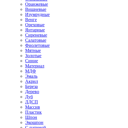
Оранжевые
Вишневые
Изумрудные
Венге
Ореховые
Янтарные
Сиреневые
Салатовые
Фиолетовые
Мятные
Золотые
Синие
Материал
МДФ
Эмаль
Акрил
Береза
Дерево
Дуб
ЛДСП
Массив
Пластик
Шпон
Экошпон
С патиной