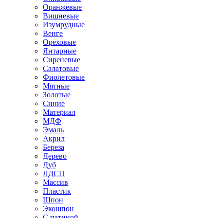
Оранжевые
Вишневые
Изумрудные
Венге
Ореховые
Янтарные
Сиреневые
Салатовые
Фиолетовые
Мятные
Золотые
Синие
Материал
МДФ
Эмаль
Акрил
Береза
Дерево
Дуб
ЛДСП
Массив
Пластик
Шпон
Экошпон
С патиной