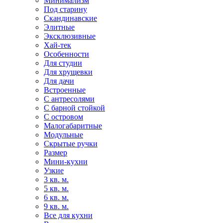
Минимализм
Под старину
Скандинавские
Элитные
Эксклюзивные
Хай-тек
Особенности
Для студии
Для хрущевки
Для дачи
Встроенные
С антресолями
С барной стойкой
С островом
Малогабаритные
Модульные
Скрытые ручки
Размер
Мини-кухни
Узкие
3 кв. м.
5 кв. м.
6 кв. м.
9 кв. м.
Все для кухни