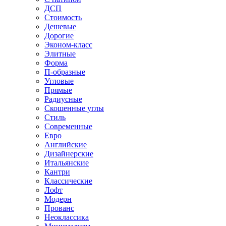
ДСП
Стоимость
Дешевые
Дорогие
Эконом-класс
Элитные
Форма
П-образные
Угловые
Прямые
Радиусные
Скошенные углы
Стиль
Современные
Евро
Английские
Дизайнерские
Итальянские
Кантри
Классические
Лофт
Модерн
Прованс
Неоклассика