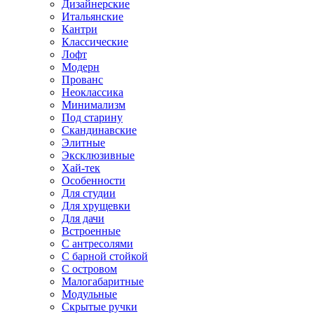
Дизайнерские
Итальянские
Кантри
Классические
Лофт
Модерн
Прованс
Неоклассика
Минимализм
Под старину
Скандинавские
Элитные
Эксклюзивные
Хай-тек
Особенности
Для студии
Для хрущевки
Для дачи
Встроенные
С антресолями
С барной стойкой
С островом
Малогабаритные
Модульные
Скрытые ручки