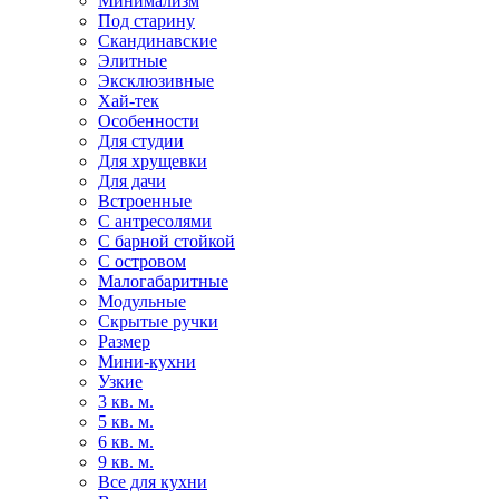
Минимализм
Под старину
Скандинавские
Элитные
Эксклюзивные
Хай-тек
Особенности
Для студии
Для хрущевки
Для дачи
Встроенные
С антресолями
С барной стойкой
С островом
Малогабаритные
Модульные
Скрытые ручки
Размер
Мини-кухни
Узкие
3 кв. м.
5 кв. м.
6 кв. м.
9 кв. м.
Все для кухни