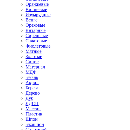
Оранжевые
Вишневые
Изумрудные
Венге
Ореховые
Янтарные
Сиреневые
Салатовые
Фиолетовые
Мятные
Золотые
Синие
Материал
МДФ
Эмаль
Акрил
Береза
Дерево
Дуб
ЛДСП
Массив
Пластик
Шпон
Экошпон
С патиной