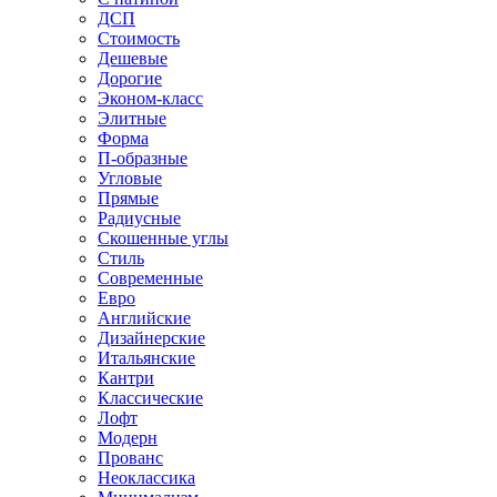
ДСП
Стоимость
Дешевые
Дорогие
Эконом-класс
Элитные
Форма
П-образные
Угловые
Прямые
Радиусные
Скошенные углы
Стиль
Современные
Евро
Английские
Дизайнерские
Итальянские
Кантри
Классические
Лофт
Модерн
Прованс
Неоклассика