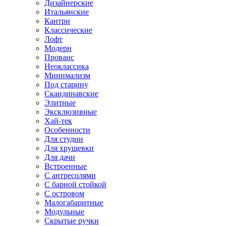
Дизайнерские
Итальянские
Кантри
Классические
Лофт
Модерн
Прованс
Неоклассика
Минимализм
Под старину
Скандинавские
Элитные
Эксклюзивные
Хай-тек
Особенности
Для студии
Для хрущевки
Для дачи
Встроенные
С антресолями
С барной стойкой
С островом
Малогабаритные
Модульные
Скрытые ручки