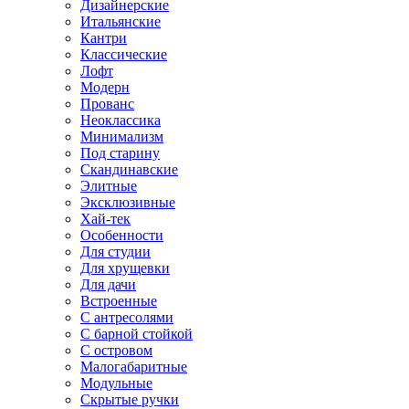
Дизайнерские
Итальянские
Кантри
Классические
Лофт
Модерн
Прованс
Неоклассика
Минимализм
Под старину
Скандинавские
Элитные
Эксклюзивные
Хай-тек
Особенности
Для студии
Для хрущевки
Для дачи
Встроенные
С антресолями
С барной стойкой
С островом
Малогабаритные
Модульные
Скрытые ручки