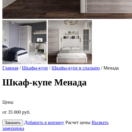
Главная
/
Шкафы-купе
/
Шкафы-купе в спальню
/ Менада
Шкаф-купе Менада
Цена:
от 35 000
руб.
Добавить в корзину
Расчет цены
Вызвать
Заказать
замерщика