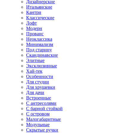
Дизайнерские
Итальянские
Кантри
Классические
Лофт
Модерн
Прованс
Неоклассика
Минимализм
Под старину
Скандинавские
Элитные
Эксклюзивные
Хай-тек
Особенности
Для студии
Для хрущевки
Для дачи
Встроенные
С антресолями
С барной стойкой
С островом
Малогабаритные
Модульные
Скрытые ручки