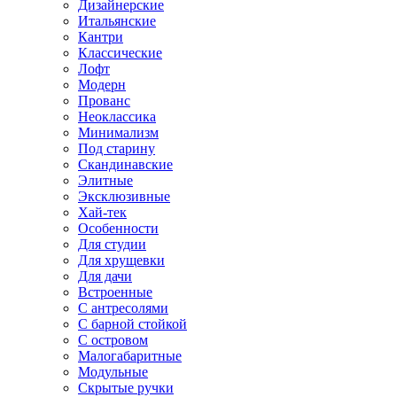
Дизайнерские
Итальянские
Кантри
Классические
Лофт
Модерн
Прованс
Неоклассика
Минимализм
Под старину
Скандинавские
Элитные
Эксклюзивные
Хай-тек
Особенности
Для студии
Для хрущевки
Для дачи
Встроенные
С антресолями
С барной стойкой
С островом
Малогабаритные
Модульные
Скрытые ручки