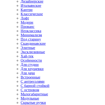
Дизайнерские
Итальянские
Кантри
Классические
Лофт
Модерн
Прованс
Неоклассика
Минимализм
Под старину
Скандинавские
Элитные
Эксклюзивные
Хай-тек
Особенности
Для студии
Для хрущевки
Для дачи
Встроенные
С антресолями
С барной стойкой
С островом
Малогабаритные
Модульные
Скрытые ручки