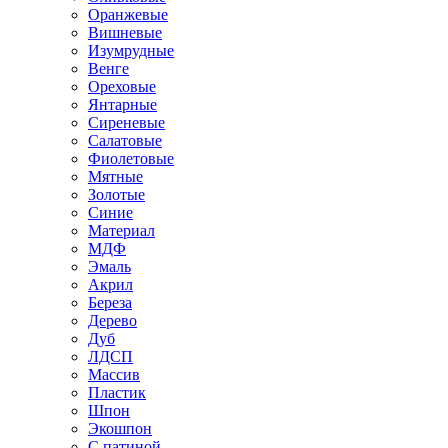
Оранжевые
Вишневые
Изумрудные
Венге
Ореховые
Янтарные
Сиреневые
Салатовые
Фиолетовые
Мятные
Золотые
Синие
Материал
МДФ
Эмаль
Акрил
Береза
Дерево
Дуб
ЛДСП
Массив
Пластик
Шпон
Экошпон
С патиной