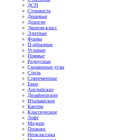
ДСП
Стоимость
Дешевые
Дорогие
Эконом-класс
Элитные
Форма
П-образные
Угловые
Прямые
Радиусные
Скошенные углы
Стиль
Современные
Евро
Английские
Дизайнерские
Итальянские
Кантри
Классические
Лофт
Модерн
Прованс
Неоклассика