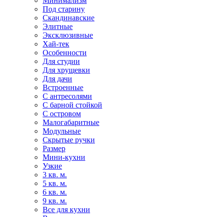
Минимализм
Под старину
Скандинавские
Элитные
Эксклюзивные
Хай-тек
Особенности
Для студии
Для хрущевки
Для дачи
Встроенные
С антресолями
С барной стойкой
С островом
Малогабаритные
Модульные
Скрытые ручки
Размер
Мини-кухни
Узкие
3 кв. м.
5 кв. м.
6 кв. м.
9 кв. м.
Все для кухни