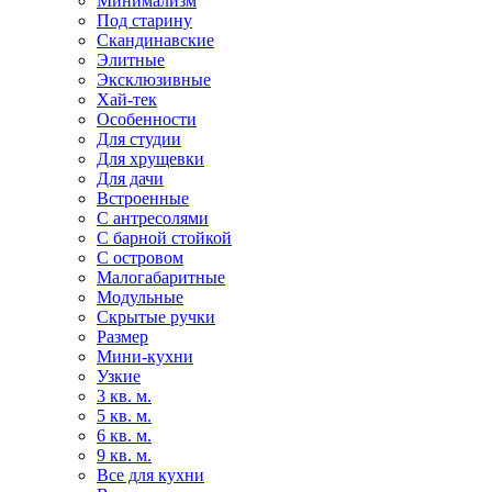
Минимализм
Под старину
Скандинавские
Элитные
Эксклюзивные
Хай-тек
Особенности
Для студии
Для хрущевки
Для дачи
Встроенные
С антресолями
С барной стойкой
С островом
Малогабаритные
Модульные
Скрытые ручки
Размер
Мини-кухни
Узкие
3 кв. м.
5 кв. м.
6 кв. м.
9 кв. м.
Все для кухни