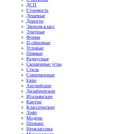
ДСП
Стоимость
Дешевые
Дорогие
Эконом-класс
Элитные
Форма
П-образные
Угловые
Прямые
Радиусные
Скошенные углы
Стиль
Современные
Евро
Английские
Дизайнерские
Итальянские
Кантри
Классические
Лофт
Модерн
Прованс
Неоклассика