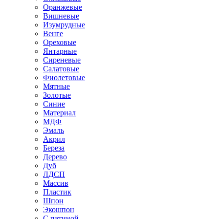
Оранжевые
Вишневые
Изумрудные
Венге
Ореховые
Янтарные
Сиреневые
Салатовые
Фиолетовые
Мятные
Золотые
Синие
Материал
МДФ
Эмаль
Акрил
Береза
Дерево
Дуб
ЛДСП
Массив
Пластик
Шпон
Экошпон
С патиной