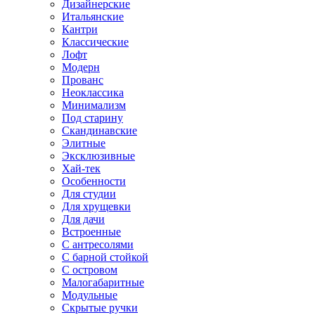
Дизайнерские
Итальянские
Кантри
Классические
Лофт
Модерн
Прованс
Неоклассика
Минимализм
Под старину
Скандинавские
Элитные
Эксклюзивные
Хай-тек
Особенности
Для студии
Для хрущевки
Для дачи
Встроенные
С антресолями
С барной стойкой
С островом
Малогабаритные
Модульные
Скрытые ручки