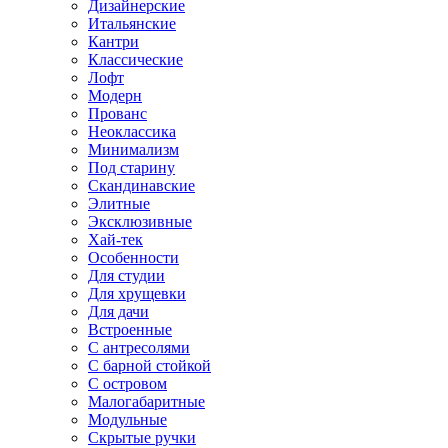
Дизайнерские
Итальянские
Кантри
Классические
Лофт
Модерн
Прованс
Неоклассика
Минимализм
Под старину
Скандинавские
Элитные
Эксклюзивные
Хай-тек
Особенности
Для студии
Для хрущевки
Для дачи
Встроенные
С антресолями
С барной стойкой
С островом
Малогабаритные
Модульные
Скрытые ручки