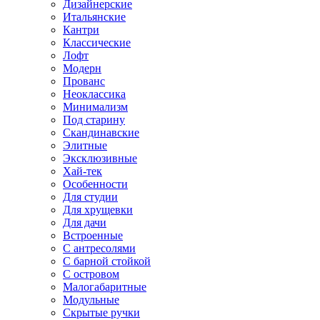
Дизайнерские
Итальянские
Кантри
Классические
Лофт
Модерн
Прованс
Неоклассика
Минимализм
Под старину
Скандинавские
Элитные
Эксклюзивные
Хай-тек
Особенности
Для студии
Для хрущевки
Для дачи
Встроенные
С антресолями
С барной стойкой
С островом
Малогабаритные
Модульные
Скрытые ручки