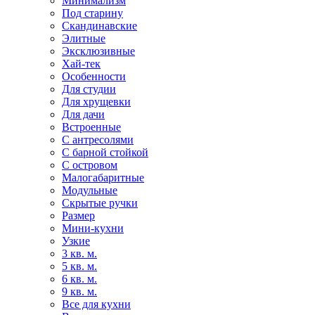
Минимализм
Под старину
Скандинавские
Элитные
Эксклюзивные
Хай-тек
Особенности
Для студии
Для хрущевки
Для дачи
Встроенные
С антресолями
С барной стойкой
С островом
Малогабаритные
Модульные
Скрытые ручки
Размер
Мини-кухни
Узкие
3 кв. м.
5 кв. м.
6 кв. м.
9 кв. м.
Все для кухни