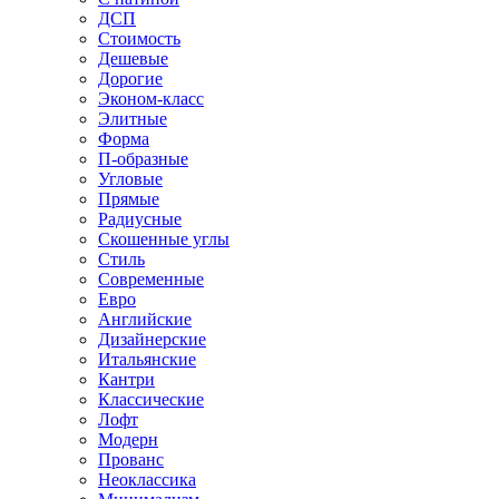
ДСП
Стоимость
Дешевые
Дорогие
Эконом-класс
Элитные
Форма
П-образные
Угловые
Прямые
Радиусные
Скошенные углы
Стиль
Современные
Евро
Английские
Дизайнерские
Итальянские
Кантри
Классические
Лофт
Модерн
Прованс
Неоклассика