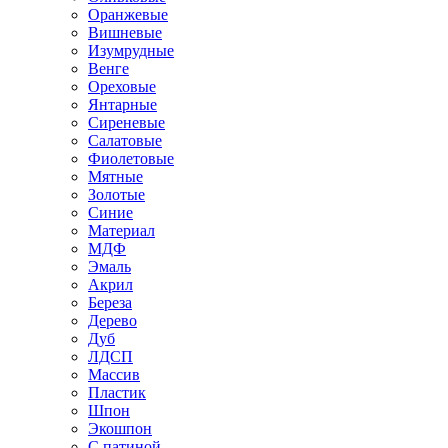
Оранжевые
Вишневые
Изумрудные
Венге
Ореховые
Янтарные
Сиреневые
Салатовые
Фиолетовые
Мятные
Золотые
Синие
Материал
МДФ
Эмаль
Акрил
Береза
Дерево
Дуб
ЛДСП
Массив
Пластик
Шпон
Экошпон
С патиной