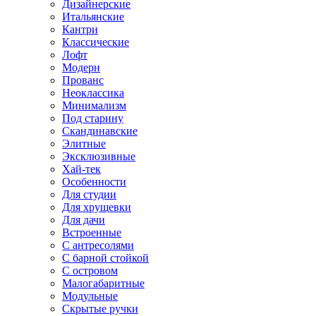
Дизайнерские
Итальянские
Кантри
Классические
Лофт
Модерн
Прованс
Неоклассика
Минимализм
Под старину
Скандинавские
Элитные
Эксклюзивные
Хай-тек
Особенности
Для студии
Для хрущевки
Для дачи
Встроенные
С антресолями
С барной стойкой
С островом
Малогабаритные
Модульные
Скрытые ручки