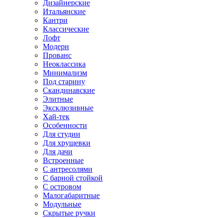
Дизайнерские
Итальянские
Кантри
Классические
Лофт
Модерн
Прованс
Неоклассика
Минимализм
Под старину
Скандинавские
Элитные
Эксклюзивные
Хай-тек
Особенности
Для студии
Для хрущевки
Для дачи
Встроенные
С антресолями
С барной стойкой
С островом
Малогабаритные
Модульные
Скрытые ручки