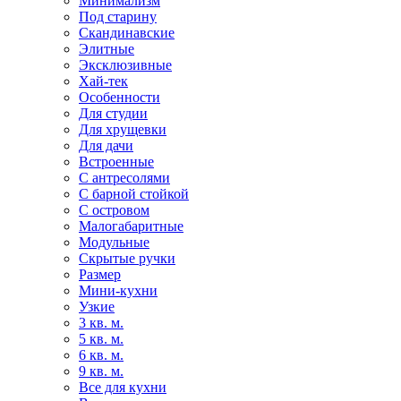
Минимализм
Под старину
Скандинавские
Элитные
Эксклюзивные
Хай-тек
Особенности
Для студии
Для хрущевки
Для дачи
Встроенные
С антресолями
С барной стойкой
С островом
Малогабаритные
Модульные
Скрытые ручки
Размер
Мини-кухни
Узкие
3 кв. м.
5 кв. м.
6 кв. м.
9 кв. м.
Все для кухни