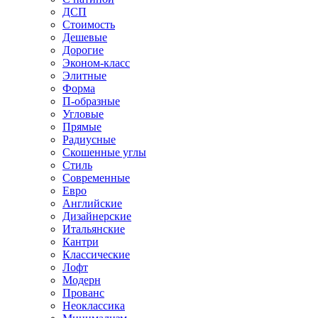
ДСП
Стоимость
Дешевые
Дорогие
Эконом-класс
Элитные
Форма
П-образные
Угловые
Прямые
Радиусные
Скошенные углы
Стиль
Современные
Евро
Английские
Дизайнерские
Итальянские
Кантри
Классические
Лофт
Модерн
Прованс
Неоклассика