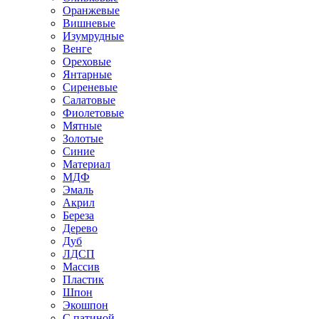
Оранжевые
Вишневые
Изумрудные
Венге
Ореховые
Янтарные
Сиреневые
Салатовые
Фиолетовые
Мятные
Золотые
Синие
Материал
МДФ
Эмаль
Акрил
Береза
Дерево
Дуб
ЛДСП
Массив
Пластик
Шпон
Экошпон
С патиной