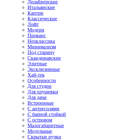
Дизайнерские
Итальянские
Кантри
Классические
Лофт
Модерн
Прованс
Неоклассика
Минимализм
Под старину
Скандинавские
Элитные
Эксклюзивные
Хай-тек
Особенности
Для студии
Для хрущевки
Для дачи
Встроенные
С антресолями
С барной стойкой
С островом
Малогабаритные
Модульные
Скрытые ручки