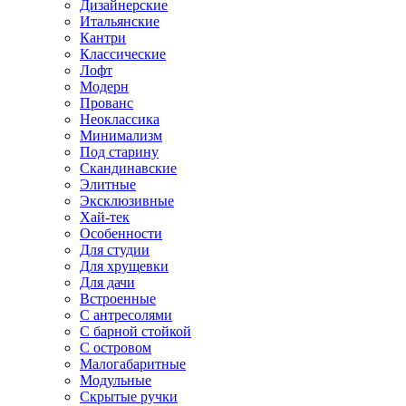
Дизайнерские
Итальянские
Кантри
Классические
Лофт
Модерн
Прованс
Неоклассика
Минимализм
Под старину
Скандинавские
Элитные
Эксклюзивные
Хай-тек
Особенности
Для студии
Для хрущевки
Для дачи
Встроенные
С антресолями
С барной стойкой
С островом
Малогабаритные
Модульные
Скрытые ручки