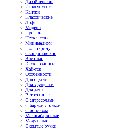
Дизайнерские
Итальянские
Кантри
Классические
Лофт
Модерн
Прованс
Неоклассика
Минимализм
Под старину
Скандинавские
Элитные
Эксклюзивные
Хай-тек
Особенности
Для студии
Для хрущевки
Для дачи
Встроенные
С антресолями
С барной стойкой
С островом
Малогабаритные
Модульные
Скрытые ручки