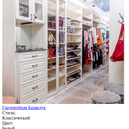
Гардеробная Базавлук
Стиль:
Классический
Цвет:
Белый