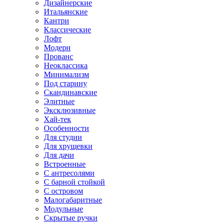
Дизайнерские
Итальянские
Кантри
Классические
Лофт
Модерн
Прованс
Неоклассика
Минимализм
Под старину
Скандинавские
Элитные
Эксклюзивные
Хай-тек
Особенности
Для студии
Для хрущевки
Для дачи
Встроенные
С антресолями
С барной стойкой
С островом
Малогабаритные
Модульные
Скрытые ручки