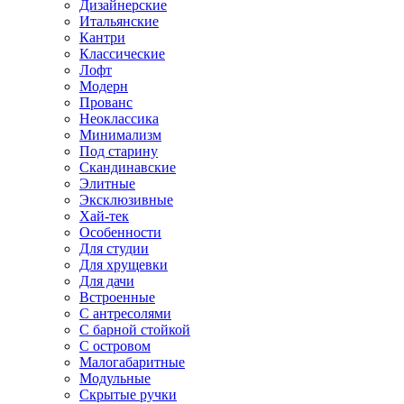
Дизайнерские
Итальянские
Кантри
Классические
Лофт
Модерн
Прованс
Неоклассика
Минимализм
Под старину
Скандинавские
Элитные
Эксклюзивные
Хай-тек
Особенности
Для студии
Для хрущевки
Для дачи
Встроенные
С антресолями
С барной стойкой
С островом
Малогабаритные
Модульные
Скрытые ручки