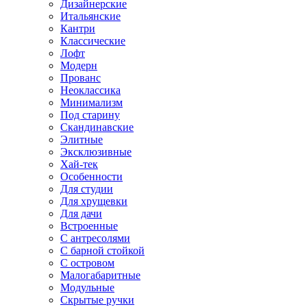
Дизайнерские
Итальянские
Кантри
Классические
Лофт
Модерн
Прованс
Неоклассика
Минимализм
Под старину
Скандинавские
Элитные
Эксклюзивные
Хай-тек
Особенности
Для студии
Для хрущевки
Для дачи
Встроенные
С антресолями
С барной стойкой
С островом
Малогабаритные
Модульные
Скрытые ручки