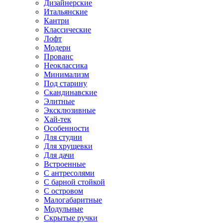
Дизайнерские
Итальянские
Кантри
Классические
Лофт
Модерн
Прованс
Неоклассика
Минимализм
Под старину
Скандинавские
Элитные
Эксклюзивные
Хай-тек
Особенности
Для студии
Для хрущевки
Для дачи
Встроенные
С антресолями
С барной стойкой
С островом
Малогабаритные
Модульные
Скрытые ручки