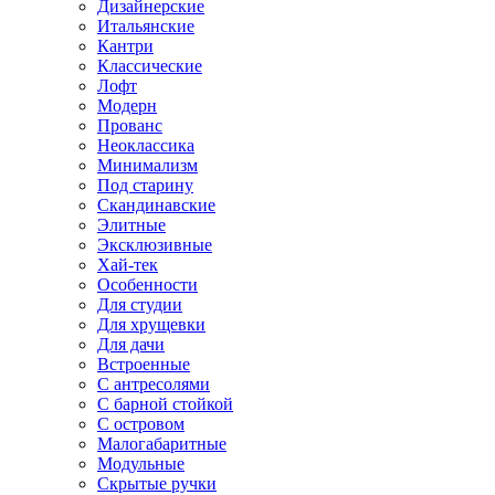
Дизайнерские
Итальянские
Кантри
Классические
Лофт
Модерн
Прованс
Неоклассика
Минимализм
Под старину
Скандинавские
Элитные
Эксклюзивные
Хай-тек
Особенности
Для студии
Для хрущевки
Для дачи
Встроенные
С антресолями
С барной стойкой
С островом
Малогабаритные
Модульные
Скрытые ручки