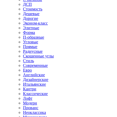
ДСП
Стоимость
Дешевые
Дорогие
Эконом-класс
Элитные
Форма
П-образные
Угловые
Прямые
Радиусные
Скошенные углы
Стиль
Современные
Евро
Английские
Дизайнерские
Итальянские
Кантри
Классические
Лофт
Модерн
Прованс
Неоклассика