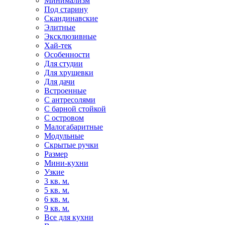
Минимализм
Под старину
Скандинавские
Элитные
Эксклюзивные
Хай-тек
Особенности
Для студии
Для хрущевки
Для дачи
Встроенные
С антресолями
С барной стойкой
С островом
Малогабаритные
Модульные
Скрытые ручки
Размер
Мини-кухни
Узкие
3 кв. м.
5 кв. м.
6 кв. м.
9 кв. м.
Все для кухни