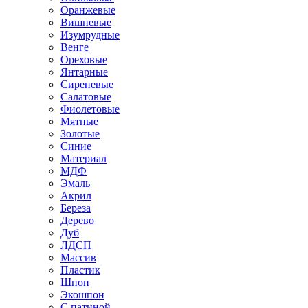
Оранжевые
Вишневые
Изумрудные
Венге
Ореховые
Янтарные
Сиреневые
Салатовые
Фиолетовые
Мятные
Золотые
Синие
Материал
МДФ
Эмаль
Акрил
Береза
Дерево
Дуб
ЛДСП
Массив
Пластик
Шпон
Экошпон
С патиной