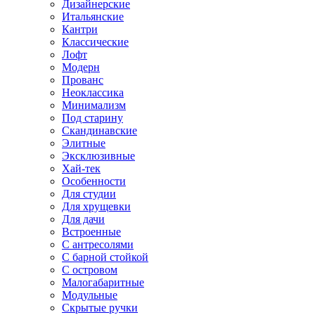
Дизайнерские
Итальянские
Кантри
Классические
Лофт
Модерн
Прованс
Неоклассика
Минимализм
Под старину
Скандинавские
Элитные
Эксклюзивные
Хай-тек
Особенности
Для студии
Для хрущевки
Для дачи
Встроенные
С антресолями
С барной стойкой
С островом
Малогабаритные
Модульные
Скрытые ручки