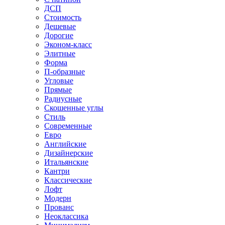
ДСП
Стоимость
Дешевые
Дорогие
Эконом-класс
Элитные
Форма
П-образные
Угловые
Прямые
Радиусные
Скошенные углы
Стиль
Современные
Евро
Английские
Дизайнерские
Итальянские
Кантри
Классические
Лофт
Модерн
Прованс
Неоклассика