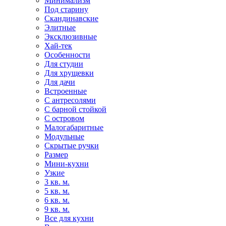
Минимализм
Под старину
Скандинавские
Элитные
Эксклюзивные
Хай-тек
Особенности
Для студии
Для хрущевки
Для дачи
Встроенные
С антресолями
С барной стойкой
С островом
Малогабаритные
Модульные
Скрытые ручки
Размер
Мини-кухни
Узкие
3 кв. м.
5 кв. м.
6 кв. м.
9 кв. м.
Все для кухни