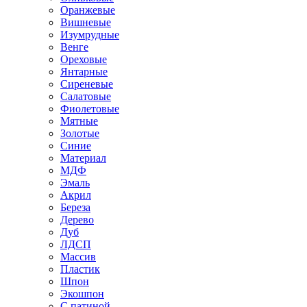
Оранжевые
Вишневые
Изумрудные
Венге
Ореховые
Янтарные
Сиреневые
Салатовые
Фиолетовые
Мятные
Золотые
Синие
Материал
МДФ
Эмаль
Акрил
Береза
Дерево
Дуб
ЛДСП
Массив
Пластик
Шпон
Экошпон
С патиной